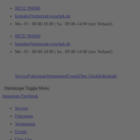
Zum
08232 994940
Inhalt
kontakt@motorrad-wuschek.de
springen
Mo.–Fr.: 08:00-18:00 | Sa.: 09:00–14:00 (nur Verkauf)
08232 994940
kontakt@motorrad-wuschek.de
Mo.–Fr.: 08:00-18:00 | Sa.: 09:00–14:00 (nur Verkauf)
Service
Fahrzeuge
Vermietung
Events
Über Uns
Jobs
Kontakt
Hamburger Toggle Menu
Instagram
Facebook
Service
Fahrzeuge
Vermietung
Events
Über Uns