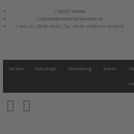
08232 994940
kontakt@motorrad-wuschek.de
Mo.–Fr.: 08:00-18:00 | Sa.: 09:00–14:00 (nur Verkauf)
Service
Fahrzeuge
Vermietung
Events
Üb
Un