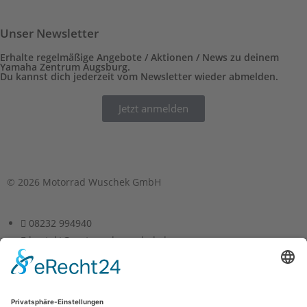
Unser Newsletter
Erhalte regelmäßige Angebote / Aktionen / News zu deinem
Yamaha Zentrum Augsburg.
Du kannst dich jederzeit vom Newsletter wieder abmelden.
Jetzt anmelden
© 2026 Motorrad Wuschek GmbH
08232 994940
kontakt@motorrad-wuschek.de
Lilienthalstr. 9, 86830 Schwabmünchen
Mo.–Fr.:08:00-18:00 | Sa.: 9:00–14:00