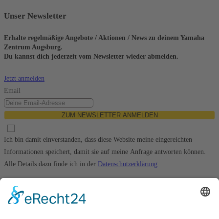
Unser Newsletter
Erhalte regelmäßige Angebote / Aktionen / News zu deinem Yamaha
Zentrum Augsburg.
Du kannst dich jederzeit vom Newsletter wieder abmelden.
Jetzt anmelden
Email
ZUM NEWSLETTER ANMELDEN
Ich bin damit einverstanden, dass diese Website meine eingereichten
Informationen speichert, damit sie auf meine Anfrage antworten können.
Alle Details dazu finde ich in der
Datenschutzerklärung
© 2026 Motorrad Wuschek GmbH
08232 994940